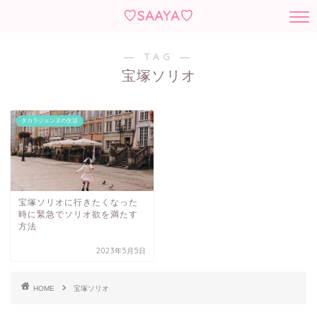
♡SAAYA♡
― TAG ―
宝塚ソリオ
タカラジェンヌの生活
宝塚ソリオに行きたくなった
時に緊急でソリオ欲を満たす
方法
2023年5月5日
HOME
宝塚ソリオ