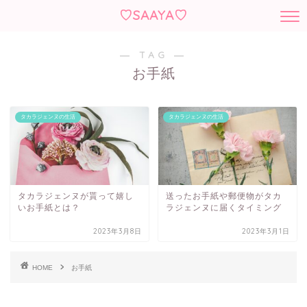
♡SAAYA♡
― TAG ―
お手紙
タカラジェンヌの生活
タカラジェンヌの生活
タカラジェンヌが貰って嬉し
送ったお手紙や郵便物がタカ
いお手紙とは？
ラジェンヌに届くタイミング
2023年3月8日
2023年3月1日
HOME
お手紙