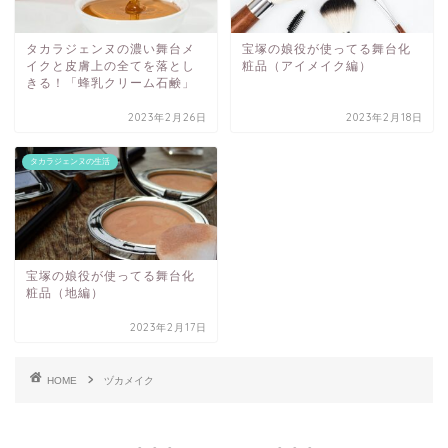
タカラジェンヌの濃い舞台メ
宝塚の娘役が使ってる舞台化
イクと皮膚上の全てを落とし
粧品（アイメイク編）
きる！「蜂乳クリーム石鹸」
2023年2月26日
2023年2月18日
タカラジェンヌの生活
宝塚の娘役が使ってる舞台化
粧品（地編）
2023年2月17日
HOME
ヅカメイク