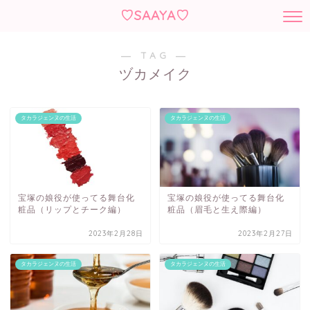
♡SAAYA♡
― TAG ―
ヅカメイク
タカラジェンヌの生活
タカラジェンヌの生活
宝塚の娘役が使ってる舞台化
宝塚の娘役が使ってる舞台化
粧品（リップとチーク編）
粧品（眉毛と生え際編）
2023年2月28日
2023年2月27日
タカラジェンヌの生活
タカラジェンヌの生活