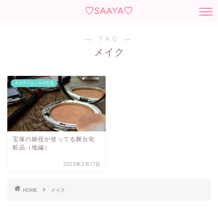
♡SAAYA♡
― TAG ―
メイク
タカラジェンヌの生活
宝塚の娘役が使ってる舞台化
粧品（地編）
2023年2月17日
HOME
メイク