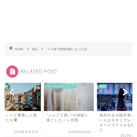
HOME
雑記
２３歳で網膜剥離になった話。
RELATED POST
ツ生活
イメージコンサルタント
旅行
ーロッパで遭遇した危
”ジョブズ買い“のM様と
海外行きの航空券が
い人たち
過ごした一ヶ月間
い人は今すぐクレジ
カードでマイルを貯
た...
2023年12月31日
2024年6月16日
2023年2月