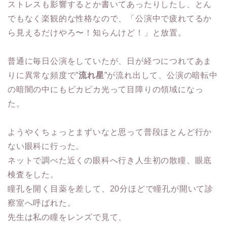
ストレスも影響するとか書いてあったりしたし、とん
でもなく楽観的な性格なので、「公演中で疲れてるか
ら見えるだけやろ〜！知らんけど！」と放置。
普通に毎日公演をしていたが、日が経つにつれてあま
りに異常な頻度で”
流れ星
”が流れ出して、公演の暗転中
の暗闇の中にもビカビカ光って目障りの領域になっ
た。
ようやくちょっとまずいなと思って普段ほとんど行か
ない眼科に行った。
ネットで調べた近くの眼科へ行き人生初の散瞳、眼底
検査をした。
瞳孔を開く目薬を差して、20分ほどで瞳孔が開いて診
察室へ呼ばれた。
先生は私の瞳をレンズで見て、