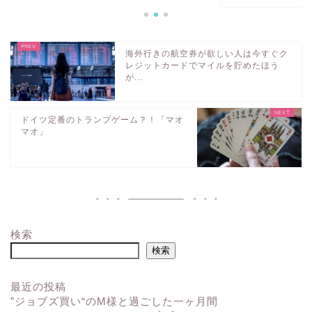
海外行きの航空券が欲しい人は今すぐク
レジットカードでマイルを貯めたほう
が...
ドイツ定番のトランプゲーム？！「マオ
マオ」
検索
検索
最近の投稿
”ジョブズ買い“のM様と過ごした一ヶ月間