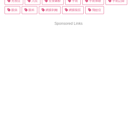
光視症
入院
全身麻酔
手術
手術体験
手術記録
眼病
眼科
網膜剥離
網膜裂肛
飛蚊症
Sponsored Links