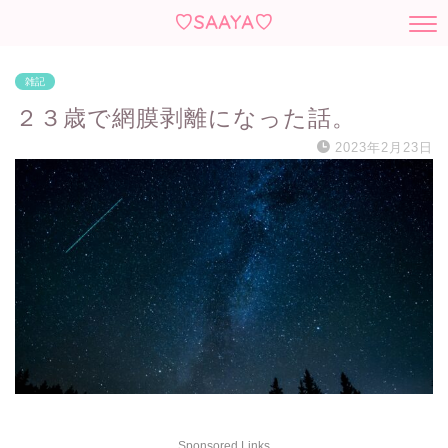
♡SAAYA♡
雑記
２３歳で網膜剥離になった話。
2023年2月23日
Sponsored Links