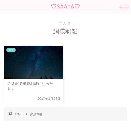
♡SAAYA♡
― TAG ―
網膜剥離
雑記
２３歳で網膜剥離になった
話。
2023年2月23日
HOME
網膜剥離