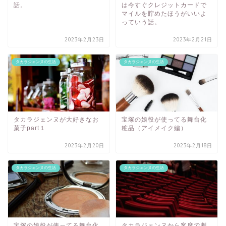
話。
は今すぐクレジットカードで
マイルを貯めたほうがいいよ
っていう話。
2023年2月23日
2023年2月21日
タカラジェンヌの生活
タカラジェンヌの生活
タカラジェンヌが大好きなお
宝塚の娘役が使ってる舞台化
菓子part１
粧品（アイメイク編）
2023年2月20日
2023年2月18日
タカラジェンヌの生活
タカラジェンヌの生活
宝塚の娘役が使ってる舞台化
タカラジェンヌから客席で劇