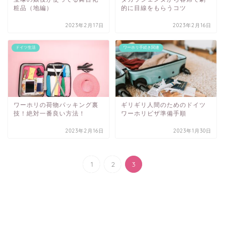
粧品（地編）
的に目線をもらうコツ
2023年2月17日
2023年2月16日
ドイツ生活
ワーホリ手続き関連
ワーホリの荷物パッキング裏
ギリギリ人間のためのドイツ
技！絶対一番良い方法！
ワーホリビザ準備手順
2023年2月16日
2023年1月30日
1
2
3