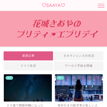
♡SAAYA♡
最新記事
タカラジェンヌの生活
ドイツ生活
ワーホリ手続き関連
雑記
旅行
２３歳で網膜剥離になった
海外行きの航空券が欲しい人